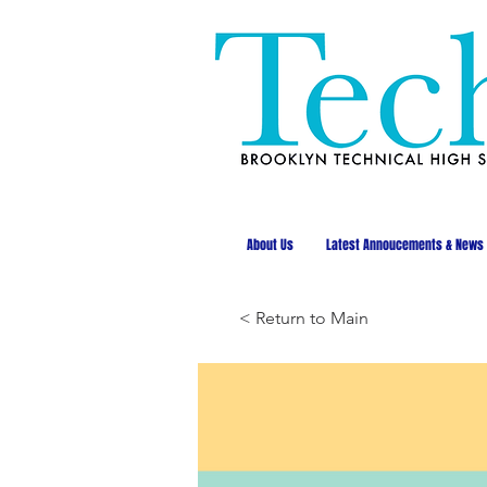
About Us
Latest Annoucements & News
< Return to Main