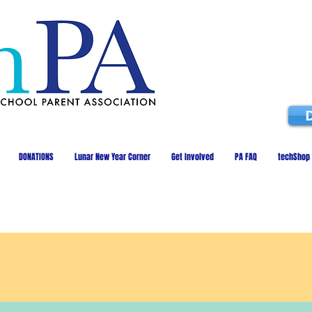
DONATIONS
Lunar New Year Corner
Get Involved
PA FAQ
techShop