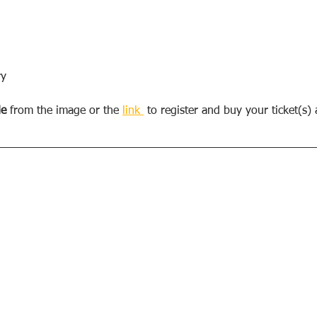
ry
de
 from the image or the 
link 
 to register and buy your ticket(s)