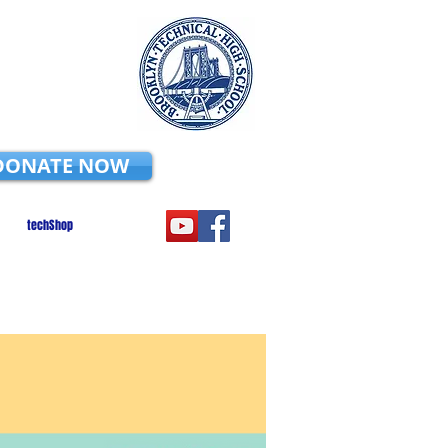
DONATE NOW
techShop