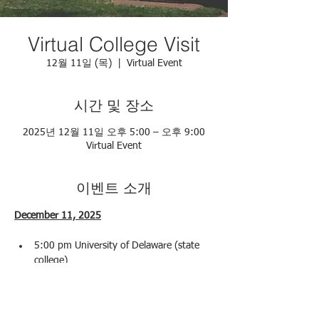
Virtual College Visit
12월 11일 (목)
  |  
Virtual Event
시간 및 장소
2025년 12월 11일 오후 5:00 – 오후 9:00
Virtual Event
이벤트 소개
December 11, 2025
5:00 pm University of Delaware (state 
college)
5:30 pm Mohamed bin Zayed University 
of Artificial Intelligence (Dubai)
6:00 TBD