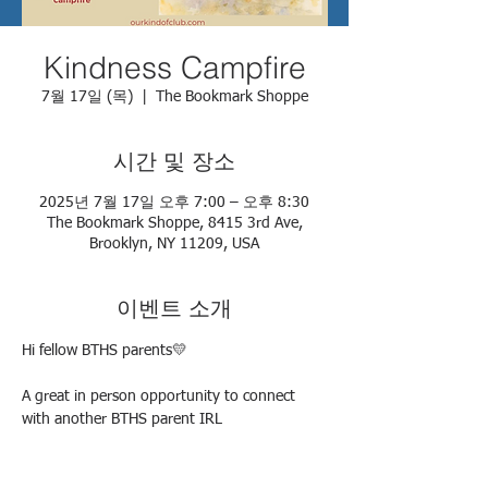
Kindness Campfire
7월 17일 (목)
  |  
The Bookmark Shoppe
시간 및 장소
2025년 7월 17일 오후 7:00 – 오후 8:30
The Bookmark Shoppe, 8415 3rd Ave,
Brooklyn, NY 11209, USA
이벤트 소개
Hi fellow BTHS parents💛 
A great in person opportunity to connect 
with another BTHS parent IRL 
Thurs 7/17 @9pm